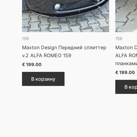
159
159
Maxton Design Передний сплиттер
Maxton D
v.2 ALFA ROMEO 159
ALFA RO
планкам
€
199.00
€
199.00
В корзину
В ко