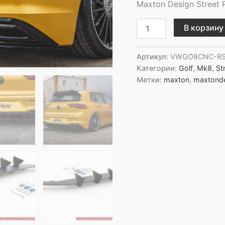
Maxton Design Street P
Количество
В корзину
товара
Maxton
Design
Артикул:
VWGO8CNC-RS
Задний
Категории:
Golf
,
Mk8
,
St
диффузор
Метки:
maxton
,
maxtond
Street
Pro
V.1
для
Volkswagen
Golf
Hatchback
Mk8
/
Mk8
Facelift