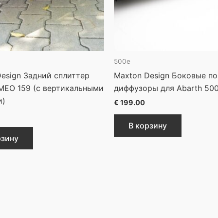
500e
esign Задний сплиттер
Maxton Design Боковые по
MEO 159 (с вертикальными
диффузоры для Abarth 50
и)
€
199.00
В корзину
рзину