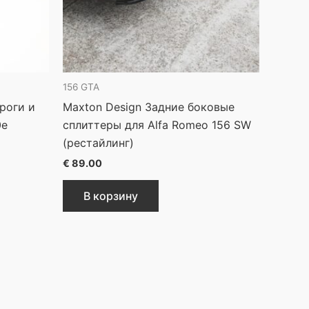
156 GTA
роги и
Maxton Design Задние боковые
0e
сплиттеры для Alfa Romeo 156 SW
(рестайлинг)
€
89.00
В корзину