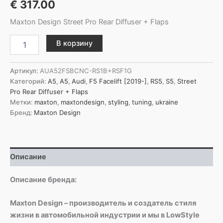
€
317.00
Maxton Design Street Pro Rear Diffuser + Flaps
Количество
В корзину
товара
Maxton
Design
Артикул:
AUA52FSBCNC-RS1B+RSF1G
Задний
Категорий:
A5
,
A5
,
Audi
,
F5 Facelift [2019-]
,
RS5
,
S5
,
Street
диффузор
Pro Rear Diffuser + Flaps
Street
Метки:
maxton
,
maxtondesign
,
styling
,
tuning
,
ukraine
Pro
Бренд:
Maxton Design
+
накладки
на
крылья
Описание
для
Audi
A5
Описание бренда:
F5
Facelift
Maxton Design – производитель и создатель стиля
жизни в автомобильной индустрии и мы в LowStyle