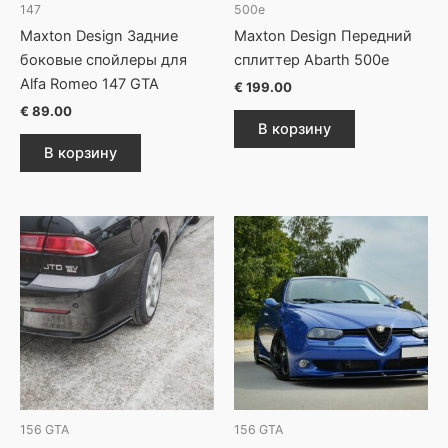
147
500e
Maxton Design Задние
Maxton Design Передний
боковые спойлеры для
сплиттер Abarth 500e
Alfa Romeo 147 GTA
€
199.00
€
89.00
В корзину
В корзину
156 GTA
156 GTA