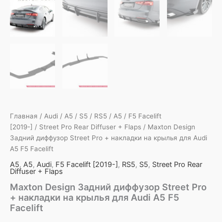
Главная
/
Audi
/
A5
/
S5
/
RS5
/
A5
/
F5 Facelift
[2019-]
/
Street Pro Rear Diffuser + Flaps
/ Maxton Design
Задний диффузор Street Pro + накладки на крылья для Audi
A5 F5 Facelift
A5
,
A5
,
Audi
,
F5 Facelift [2019-]
,
RS5
,
S5
,
Street Pro Rear
Diffuser + Flaps
Maxton Design Задний диффузор Street Pro
+ накладки на крылья для Audi A5 F5
Facelift