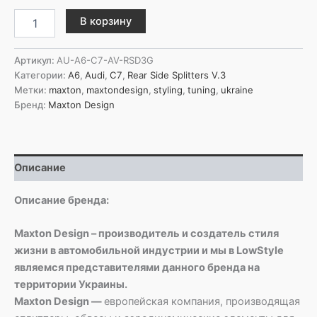
Количество
В корзину
товара
Maxton
Design
Артикул:
AU-A6-C7-AV-RSD3G
Задние
Категории:
A6
,
Audi
,
C7
,
Rear Side Splitters V.3
боковые
Метки:
maxton
,
maxtondesign
,
styling
,
tuning
,
ukraine
сплиттеры
Бренд:
Maxton Design
V.3
Audi
A6
Avant
Описание
/
Sedan
C7
Описание бренда:
Maxton Design – производитель и создатель стиля
жизни в автомобильной индустрии и мы в LowStyle
являемся представителями данного бренда на
территории Украины.
Maxton Design —
европейская компания, производящая