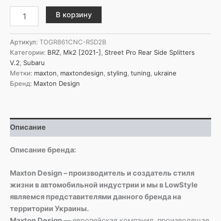
Количество
В корзину
товара
Maxton
Design
Артикул:
TOGR861CNC-RSD2B
Задние
Категории:
BRZ
,
Mk2 [2021-]
,
Street Pro Rear Side Splitters
боковые
V.2
,
Subaru
сплиттеры
Метки:
maxton
,
maxtondesign
,
styling
,
tuning
,
ukraine
Street
Бренд:
Maxton Design
Pro
V.2
для
Subaru
Описание
BRZ
Mk2
Описание бренда:
Maxton Design – производитель и создатель стиля
жизни в автомобильной индустрии и мы в LowStyle
являемся представителями данного бренда на
территории Украины.
Maxton Design —
европейская компания, производящая