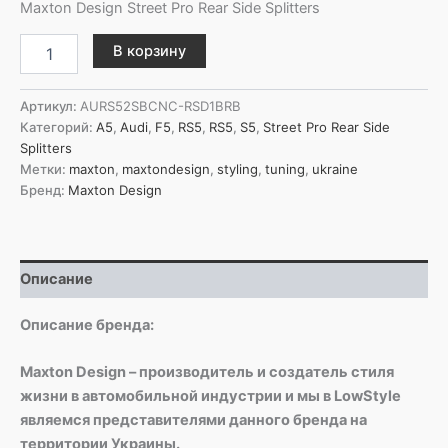
Maxton Design Street Pro Rear Side Splitters
Количество
В корзину
товара
Maxton
Design
Артикул:
AURS52SBCNC-RSD1BRB
Задние
Категорий:
A5
,
Audi
,
F5
,
RS5
,
RS5
,
S5
,
Street Pro Rear Side
боковые
Splitters
сплиттеры
Метки:
maxton
,
maxtondesign
,
styling
,
tuning
,
ukraine
Street
Бренд:
Maxton Design
Pro
для
Audi
RS5
Описание
Coupe
/
Sportback
Описание бренда:
F5
Maxton Design – производитель и создатель стиля
жизни в автомобильной индустрии и мы в LowStyle
являемся представителями данного бренда на
территории Украины.