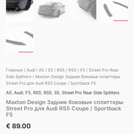
Главная
/
Audi
/
A5
/
S5
/
RS5
/
RS5
/
F5
/
Street Pro Rear
Side Splitters
/ Maxton Design Задние боковые сплиттеры
Street Pro для Audi RS5 Coupe / Sportback F5
A5
,
Audi
,
F5
,
RS5
,
RS5
,
S5
,
Street Pro Rear Side Splitters
Maxton Design Задние боковые сплиттеры
Street Pro для Audi RS5 Coupe / Sportback
F5
€
89.00