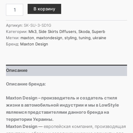
Количество
В корзину
товара
Maxton
Design
Артикул:
SK-SU-3-SD1G
Пороги
Категории:
Mk3
,
Side Skirts Diffusers
,
Skoda
,
Superb
Диффузоры
Метки:
maxton
,
maxtondesign
,
styling
,
tuning
,
ukraine
Skoda
Бренд:
Maxton Design
Superb
Liftback/Combi
Mk3
Описание
Описание бренда:
Maxton Design – производитель и создатель стиля
жизни в автомобильной индустрии и мы в LowStyle
являемся представителями данного бренда на
территории Украины.
Maxton Design —
европейская компания, производящая