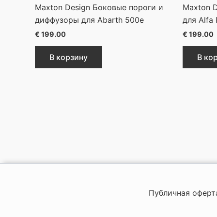
Maxton Design Боковые пороги и
Maxton 
диффузоры для Abarth 500e
для Alfa
€
199.00
€
199.00
В корзину
В ко
Публичная оферт