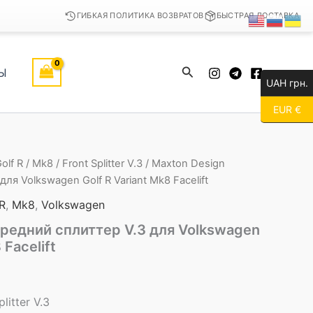
ГИБКАЯ ПОЛИТИКА ВОЗВРАТОВ
БЫСТРАЯ ДОСТАВКА
Поиск
Ы
UAH грн.
EUR €
olf R
/
Mk8
/
Front Splitter V.3
/ Maxton Design
ля Volkswagen Golf R Variant Mk8 Facelift
 R
,
Mk8
,
Volkswagen
редний сплиттер V.3 для Volkswagen
 Facelift
litter V.3