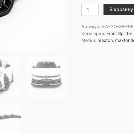
Количество
В корзину
товара
Maxton
Design
Артикул:
VW-GO-8F-R-
Передний
Категории:
Front Splitter
сплиттер
Метки:
maxton
,
maxtond
V.3
для
Volkswagen
Golf
R
Variant
Mk8
Facelift