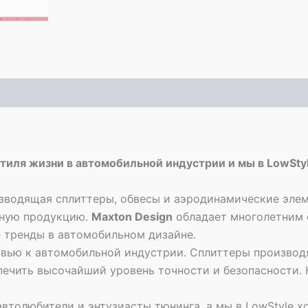
стиля жизни в автомобильной индустрии и мы в LowSt
зводящая сплиттеры, обвесы и аэродинамические элем
нную продукцию.
Maxton Design
обладает многолетним 
 тренды в автомобильном дизайне.
овью к автомобильной индустрии. Сплиттеры производ
печить высочайший уровень точности и безопасности.
 автолюбители и энтузиасты тюнинга, а мы в LowStyle х