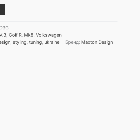
FD3G
 V.3
,
Golf R
,
Mk8
,
Volkswagen
esign
,
styling
,
tuning
,
ukraine
Бренд:
Maxton Design