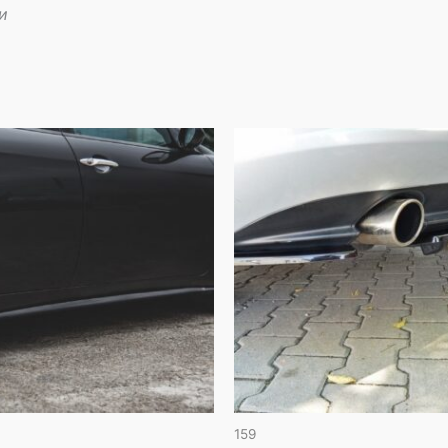
и
159