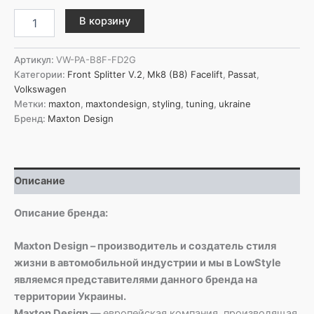
Количество
В корзину
товара
Maxton
Design
Артикул:
VW-PA-B8F-FD2G
Передний
Категории:
Front Splitter V.2
,
Mk8 (B8) Facelift
,
Passat
,
сплиттер
Volkswagen
V.2
Метки:
maxton
,
maxtondesign
,
styling
,
tuning
,
ukraine
для
Бренд:
Maxton Design
Volkswagen
Passat
B8
(рестайлинг)
Описание
Описание бренда:
Maxton Design – производитель и создатель стиля
жизни в автомобильной индустрии и мы в LowStyle
являемся представителями данного бренда на
территории Украины.
Maxton Design —
европейская компания, производящая