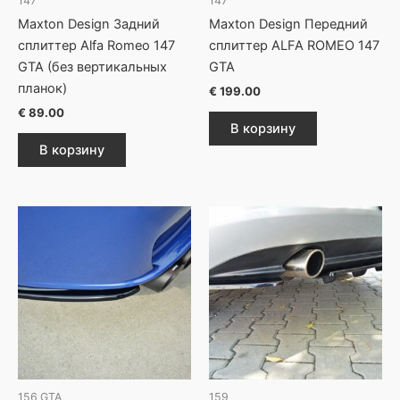
147
147
Maxton Design Задний
Maxton Design Передний
сплиттер Alfa Romeo 147
сплиттер ALFA ROMEO 147
GTA (без вертикальных
GTA
планок)
€
199.00
€
89.00
В корзину
В корзину
156 GTA
159