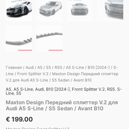
Главная
/
Audi
/
A5
/
S5
/
RS5
/
A5 S-Line
/
B10 [2024-]
/
S-
Line
/
Front Splitter V.2
/ Maxton Design Передний сплиттер
V.2 для Audi A5 S-Line / S5 Sedan / Avant B10
A5
,
A5 S-Line
,
Audi
,
B10 [2024-]
,
Front Splitter V.2
,
RS5
,
S-
Line
,
S5
Maxton Design Передний сплиттер V.2 для
Audi A5 S-Line / S5 Sedan / Avant B10
€
199.00