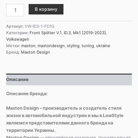
Количество
В корзину
товара
Maxton
Design
Артикул:
VW-ID3-1-FD1G
Передний
Категории:
Front Splitter V.1
,
ID.3
,
Mk1 [2019-2023]
,
сплиттер
Volkswagen
V.1
Метки:
maxton
,
maxtondesign
,
styling
,
tuning
,
ukraine
Volkswagen
Бренд:
Maxton Design
ID.3
Mk1
Описание
Описание бренда:
Maxton Design – производитель и создатель стиля
жизни в автомобильной индустрии и мы в LowStyle
являемся представителями данного бренда на
территории Украины.
Maxton Design —
европейская компания, производящая