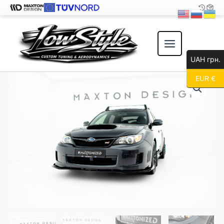
Перейти
к
содержимому
UAH грн.
EUR €