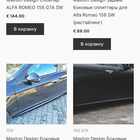
Maxton Design Спойлер
Maxton Design Задние
ALFA ROMEO 156 GTA SW
боковые сплиттеры для
Alfa Romeo 156 SW
€
144.00
(рестайлинг)
В корзину
€
89.00
В корзину
159
156 GTA
Maxton Design Боковые
Maxton Design Боковые