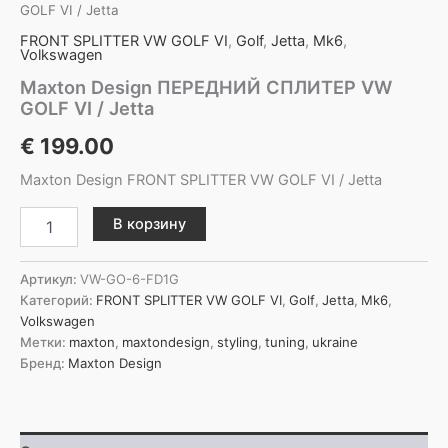
GOLF VI / Jetta
FRONT SPLITTER VW GOLF VI
,
Golf
,
Jetta
,
Mk6
,
Volkswagen
Maxton Design ПЕРЕДНИЙ СПЛИТЕР VW
GOLF VI / Jetta
€
199.00
Maxton Design FRONT SPLITTER VW GOLF VI / Jetta
Количество
В корзину
товара
Maxton
Design
Артикул:
VW-GO-6-FD1G
ПЕРЕДНИЙ
Категорий:
FRONT SPLITTER VW GOLF VI
,
Golf
,
Jetta
,
Mk6
,
СПЛИТЕР
Volkswagen
VW
Метки:
maxton
,
maxtondesign
,
styling
,
tuning
,
ukraine
GOLF
Бренд:
Maxton Design
VI
/
Jetta