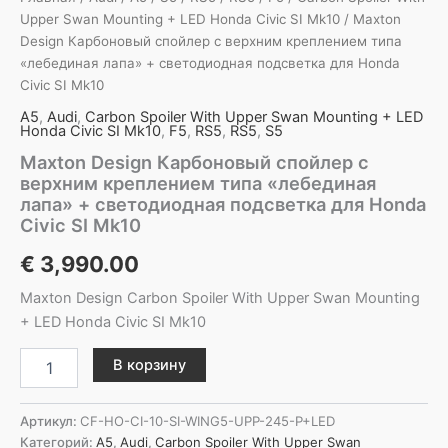
Upper Swan Mounting + LED Honda Civic SI Mk10
/ Maxton
Design Карбоновый спойлер с верхним креплением типа
«лебединая лапа» + светодиодная подсветка для Honda
Civic SI Mk10
A5
,
Audi
,
Carbon Spoiler With Upper Swan Mounting + LED
Honda Civic SI Mk10
,
F5
,
RS5
,
RS5
,
S5
Maxton Design Карбоновый спойлер с
верхним креплением типа «лебединая
лапа» + светодиодная подсветка для Honda
Civic SI Mk10
€
3,990.00
Maxton Design Carbon Spoiler With Upper Swan Mounting
+ LED Honda Civic SI Mk10
Количество
В корзину
товара
Maxton
Design
Артикул:
CF-HO-CI-10-SI-WING5-UPP-245-P+LED
Карбоновый
Категорий:
A5
,
Audi
,
Carbon Spoiler With Upper Swan