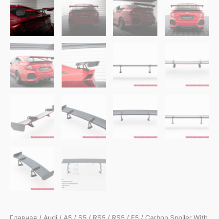
Главная
/
Audi
/
A5
/
S5
/
RS5
/
RS5
/
F5
/
Carbon Spoiler With