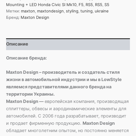
спойлер
Mounting + LED Honda Civic SI Mk10
,
F5
,
RS5
,
RS5
,
S5
с
Метки:
maxton
,
maxtondesign
,
styling
,
tuning
,
ukraine
верхним
Бренд:
Maxton Design
креплением
типа
«лебединая
лапа»
Описание
+
светодиодная
подсветка
Описание бренда:
для
Honda
Maxton Design – производитель и создатель стиля
Civic
жизни в автомобильной индустрии и мы в LowStyle
SI
являемся представителями данного бренда на
Mk10
территории Украины.
Maxton Design —
европейская компания, производящая
сплиттеры, обвесы и аэродинамические элементы для
автомобилей. С 2006 года разрабатывает, производит
и продает фирменную продукцию.
Maxton Design
обладает многолетним опытом, но постоянно меняется