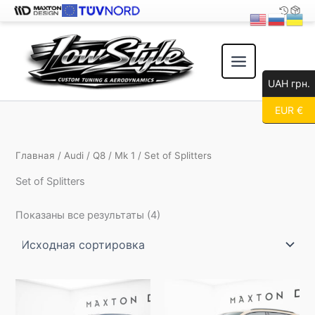
Перейти
к
содержимому
UAH грн.
EUR €
Главная
/
Audi
/
Q8
/
Mk 1
/ Set of Splitters
Set of Splitters
Показаны все результаты (4)