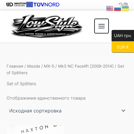
Перейти
к
содержимому
UAH грн.
EUR €
Главная
/
Mazda
/
MX-5
/
Mk3 NC Facelift [2009-2014]
/ Set
of Splitters
Set of Splitters
Отображение единственного товара