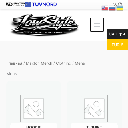
Перейти
к
содержимому
UAH грн.
EUR €
Главная
/
Maxton Merch
/
Clothing
/ Mens
Mens
HOODIE
T-SHIRT