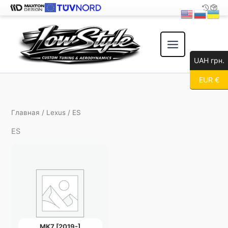
Перейти
к
содержимому
UAH грн.
EUR €
Главная
/
Lexus
/ ES
ES
MK7 [2019-]