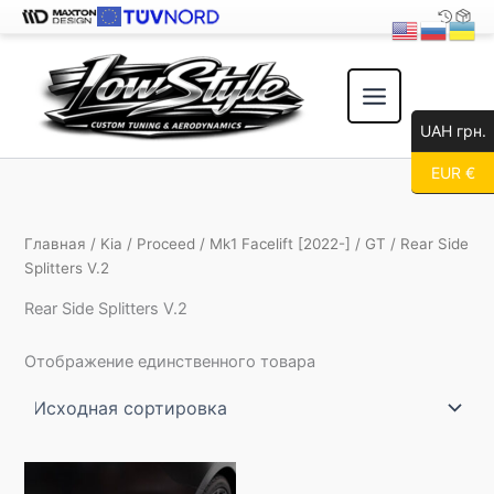
Перейти
к
содержимому
UAH грн.
EUR €
Главная
/
Kia
/
Proceed
/
Mk1 Facelift [2022-]
/
GT
/ Rear Side
Splitters V.2
Rear Side Splitters V.2
Отображение единственного товара