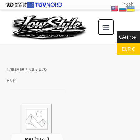
Перейти
к
содержимому
UAH грн.
EUR €
Главная
/
Kia
/ EV6
EV6
MK1 [2021-]