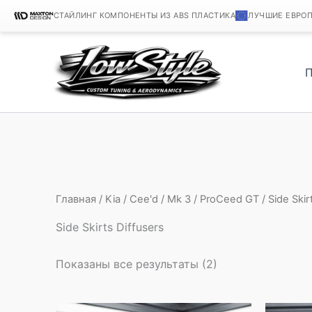
СТАЙЛИНГ КОМПОНЕНТЫ ИЗ ABS ПЛАСТИКА
ЛУЧШИЕ ЕВРО
Перейти
к
содержимому
Главная
/
Kia
/
Cee'd
/
Mk 3
/
ProCeed GT
/ Side Skir
Side Skirts Diffusers
Показаны все результаты (2)