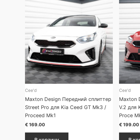
Cee'd
Cee'd
Maxton Design Передний сплиттер
Maxton 
Street Pro для Kia Ceed GT Mk3 /
V.2 для 
Proceed Mk1
Proce M
€
169.00
€
199.00
В корзину
В ко