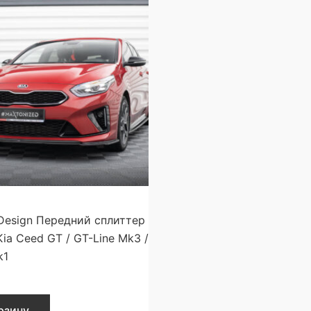
Design Передний сплиттер
Kia Ceed GT / GT-Line Mk3 /
k1
рзину