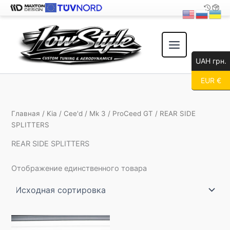
Перейти
к
содержимому
UAH грн.
EUR €
Главная
/
Kia
/
Cee'd
/
Mk 3
/
ProCeed GT
/ REAR SIDE
SPLITTERS
REAR SIDE SPLITTERS
Отображение единственного товара