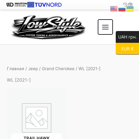
Перейти
к
содержимому
UAH грн.
EUR €
Главная
/
Jeep
/
Grand Cherokee
/ WL [2021-]
WL [2021-]
TRAIL HAWK