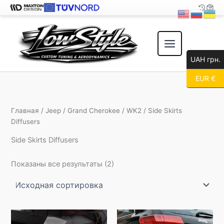
Перейти
к
содержимому
UAH грн.
EUR €
Главная
/
Jeep
/
Grand Cherokee
/
WK2
/ Side Skirts
Diffusers
Side Skirts Diffusers
Показаны все результаты (2)