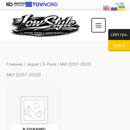
Перейти
к
содержимому
UAH грн.
EUR €
Главная
/
Jaguar
/
E-Pace
/ Mk1 [2017-2020]
Mk1 [2017-2020]
R-DYNAMIC