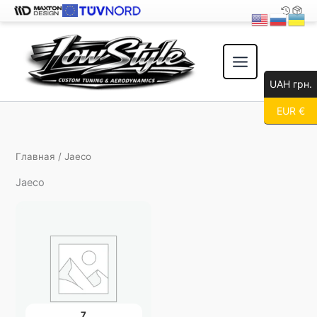
Перейти
к
содержимому
UAH грн.
EUR €
Главная
/ Jaeco
Jaeco
7