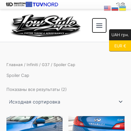
Перейти
к
содержимому
UAH грн.
EUR €
Главная
/
Infiniti
/
G37
/ Spoiler Cap
Spoiler Cap
Показаны все результаты (2)