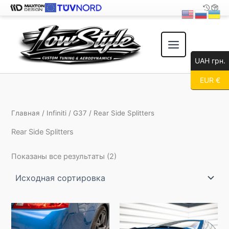
Перейти
к
содержимому
UAH грн.
EUR €
Главная
/
Infiniti
/
G37
/ Rear Side Splitters
Rear Side Splitters
Показаны все результаты (2)