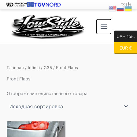
Перейти
к
содержимому
UAH грн.
EUR €
Главная
/
Infiniti
/
G35
/ Front Flaps
Front Flaps
Отображение единственного товара