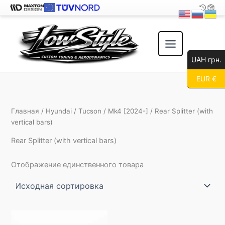
Перейти
к
содержимому
UAH грн.
EUR €
Главная
/
Hyundai
/
Tucson
/
Mk4 [2024-]
/ Rear Splitter (with
vertical bars)
Rear Splitter (with vertical bars)
Отображение единственного товара