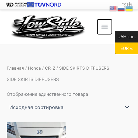
Перейти
к
содержимому
UAH грн.
EUR €
Главная
/
Honda
/
CR-Z
/ SIDE SKIRTS DIFFUSERS
SIDE SKIRTS DIFFUSERS
Отображение единственного товара