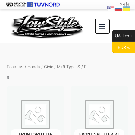
Перейти
к
содержимому
UAH грн.
EUR €
Главная
/
Honda
/
Civic
/
Mk9 Type-S
/ R
R
FRONT SPLITTER
FRONT SPLITTER V.1