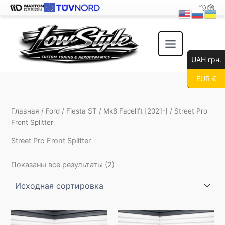
Перейти
к
содержимому
UAH грн.
EUR €
Главная
/
Ford
/
Fiesta ST
/
Mk8 Facelift [2021-]
/ Street Pro
Front Splitter
Street Pro Front Splitter
Показаны все результаты (2)