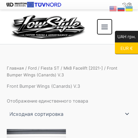
Перейти
к
содержимому
UAH грн.
EUR €
Главная
/
Ford
/
Fiesta ST
/
Mk8 Facelift [2021-]
/ Front
Bumper Wings (Canards) V.3
Front Bumper Wings (Canards) V.3
Отображение единственного товара