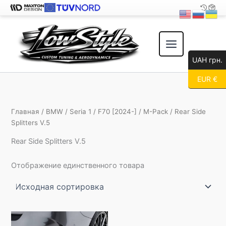
Перейти
к
содержимому
UAH грн.
EUR €
Главная
/
BMW
/
Seria 1
/
F70 [2024-]
/
M-Pack
/ Rear Side
Splitters V.5
Rear Side Splitters V.5
Отображение единственного товара