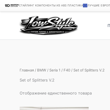
СТАЙЛИНГ КОМПОНЕНТЫ ИЗ ABS ПЛАСТИКА
ЛУЧШИЕ ЕВРО
Перейти
к
содержимому
Главная
/
BMW
/
Seria 1
/
F40
/ Set of Splitters V.2
Set of Splitters V.2
Отображение единственного товара