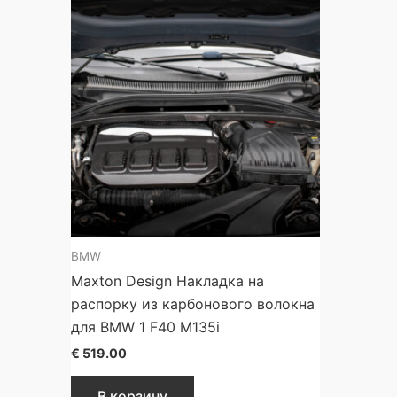
BMW
Maxton Design Накладка на
распорку из карбонового волокна
для BMW 1 F40 M135i
€
519.00
В корзину