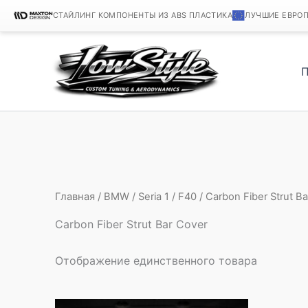
СТАЙЛИНГ КОМПОНЕНТЫ ИЗ ABS ПЛАСТИКА
ЛУЧШИЕ ЕВРО
Перейти
к
содержимому
Главная
/
BMW
/
Seria 1
/
F40
/ Carbon Fiber Strut B
Carbon Fiber Strut Bar Cover
Отображение единственного товара