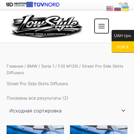
Перейти
к
содержимому
UAH грн.
EUR €
Главная
/
BMW
/
Seria 1
/
F20 M135I
/ Street Pro Side Skirts
Diffusers
Street Pro Side Skirts Diffusers
Показаны все результаты (2)