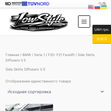
Перейти
к
содержимому
UAH грн.
EUR €
Главная
/
BMW
/
Seria 1
/
F20- F21 Facelift
/ Side Skirts
Diffusers V.5
Side Skirts Diffusers V.5
Отображение единственного товара