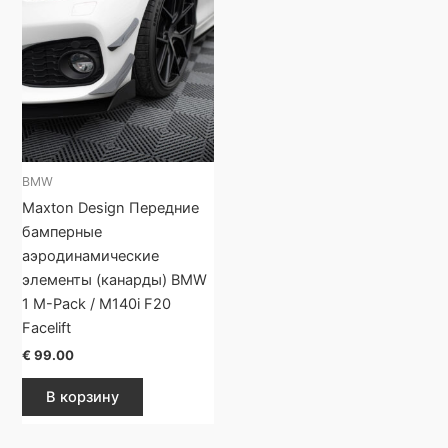
BMW
Maxton Design Передние
бамперные
аэродинамические
элементы (канарды) BMW
1 M-Pack / M140i F20
Facelift
€
99.00
В корзину