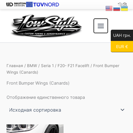
Перейти
к
содержимому
UAH грн.
EUR €
Главная
/
BMW
/
Seria 1
/
F20- F21 Facelift
/ Front Bumper
Wings (Canards)
Front Bumper Wings (Canards)
Отображение единственного товара