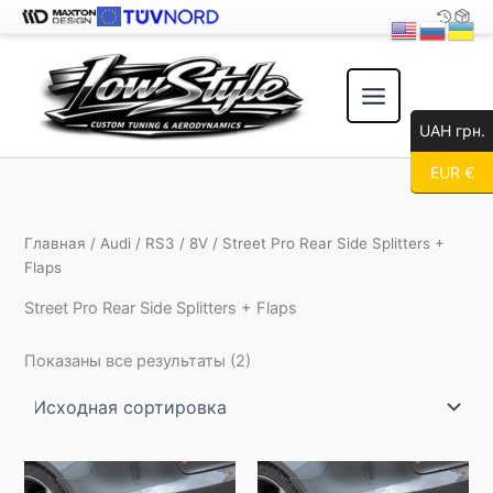
Перейти
к
содержимому
UAH грн.
EUR €
Главная
/
Audi
/
RS3
/
8V
/ Street Pro Rear Side Splitters +
Flaps
Street Pro Rear Side Splitters + Flaps
Показаны все результаты (2)