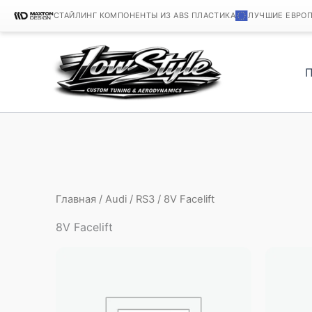
СТАЙЛИНГ КОМПОНЕНТЫ ИЗ ABS ПЛАСТИКА
ЛУЧШИЕ ЕВРО
Перейти
к
содержимому
Главная
/
Audi
/
RS3
/ 8V Facelift
8V Facelift