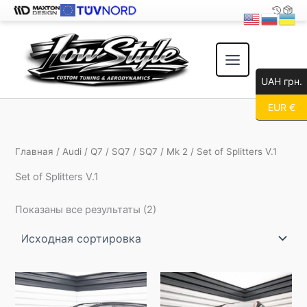
Перейти
к
содержимому
UAH грн.
EUR €
Главная
/
Audi
/
Q7
/
SQ7
/
SQ7
/
Mk 2
/ Set of Splitters V.1
Set of Splitters V.1
Показаны все результаты (2)