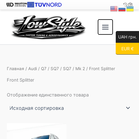
Перейти
к
содержимому
UAH грн.
EUR €
Главная
/
Audi
/
Q7
/
SQ7
/
SQ7
/
Mk 2
/ Front Splitter
Front Splitter
Отображение единственного товара