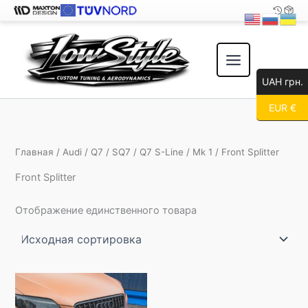
Перейти
к
содержимому
UAH грн.
EUR €
Главная
/
Audi
/
Q7
/
SQ7
/
Q7 S-Line
/
Mk 1
/ Front Splitter
Front Splitter
Отображение единственного товара