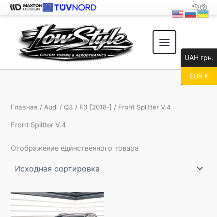
Перейти
к
содержимому
UAH грн.
EUR €
Главная
/
Audi
/
Q3
/
F3 [2018-]
/ Front Splitter V.4
Front Splitter V.4
Отображение единственного товара