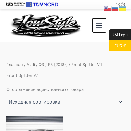
Перейти
к
содержимому
UAH грн.
EUR €
Главная
/
Audi
/
Q3
/
F3 [2018-]
/ Front Splitter V.1
Front Splitter V.1
Отображение единственного товара