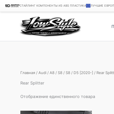
СТАЙЛИНГ КОМПОНЕНТЫ ИЗ ABS ПЛАСТИКА
ЛУЧШИЕ ЕВРО
Перейти
к
содержимому
Главная
/
Audi
/
A8
/
S8
/
S8
/
D5 [2020-]
/ Rear Split
Rear Splitter
Отображение единственного товара