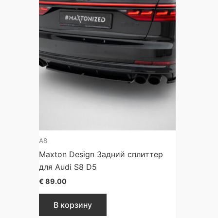
A8
Maxton Design Задний сплиттер
для Audi S8 D5
€
89.00
В корзину