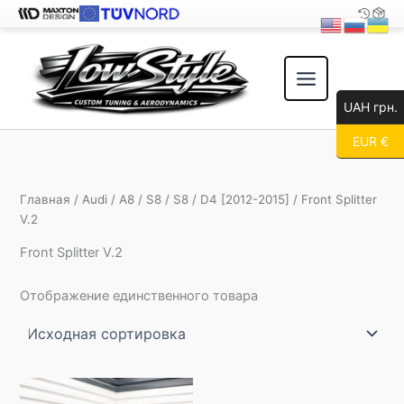
Перейти
к
содержимому
UAH грн.
EUR €
Главная
/
Audi
/
A8
/
S8
/
S8
/
D4 [2012-2015]
/ Front Splitter
V.2
Front Splitter V.2
Отображение единственного товара