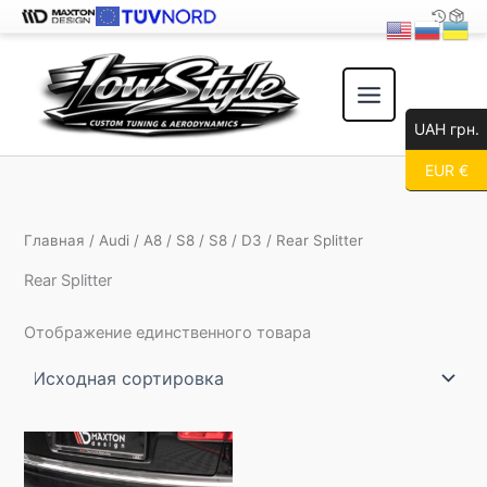
Перейти
к
содержимому
UAH грн.
EUR €
Главная
/
Audi
/
A8
/
S8
/
S8
/
D3
/ Rear Splitter
Rear Splitter
Отображение единственного товара