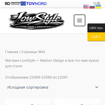
Перейти
к
содержимому
UAH грн.
EUR €
Главная
/ Страница 1840
Магазин LowStyle — Maxton Design и все что вам нужно
для стиля
Отображение 22069–22080 из 22091