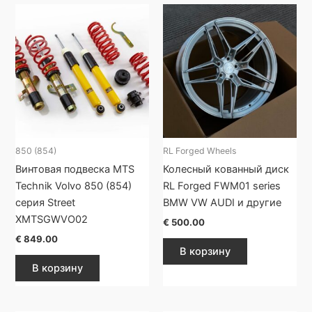
850 (854)
RL Forged Wheels
Винтовая подвеска MTS
Колесный кованный диск
Technik Volvo 850 (854)
RL Forged FWM01 series
серия Street
BMW VW AUDI и другие
XMTSGWVO02
€
500.00
€
849.00
В корзину
В корзину